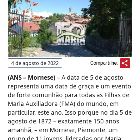
Sha
4 de agosto de 2022
Compartilhe:
(ANS – Mornese)
– A data de 5 de agosto
representa uma data de graça e um evento
de forte comunhão para todas as Filhas de
Maria Auxiliadora (FMA) do mundo, em
particular, este ano. Isso porque no dia 5 de
agosto de 1872 – exatamente 150 anos
amanhã, – em Mornese, Piemonte, um
grupo de 11 jovens, lideradas por Maria