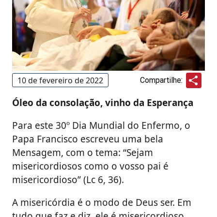
Sha
10 de fevereiro de 2022
Compartilhe:
Óleo da consolação, vinho da Esperança
Para este 30º Dia Mundial do Enfermo, o
Papa Francisco escreveu uma bela
Mensagem, com o tema: “Sejam
misericordiosos como o vosso pai é
misericordioso” (Lc 6, 36).
A misericórdia é o modo de Deus ser. Em
tudo que faz e diz, ele é misericordioso.