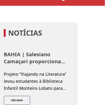
NOTÍCIAS
BAHIA | Salesiano
Camaçari proporciona
imersão no universo dos
Projeto “Viajando na Literatura”
livros para estudantes
levou estudantes à Biblioteca
Infantil Monteiro Lobato para
uma imersão no universo dos
VER MAIS
livros, por meio de experiências