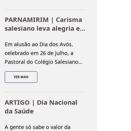
culturais e educativas. Como
parte das ações de incentivo à
PARNAMIRIM | Carisma
leitura dos estudantes, o
salesiano leva alegria e
Colégio Salesiano promoveu, no
solidariedade ao
dia 31 de julho, a
Em alusão ao Dia dos Avós,
Instituto Juvino Barreto
atividade “Viajando na
celebrado em 26 de julho, a
Literatura”, levando os alunos do
Pastoral do Colégio Salesiano
1º ao 4º […]
Dom Bosco promoveu uma
VER MAIS
visita ao Instituto Juvino
Barreto, proporcionando uma
tarde marcada pelo
ARTIGO | Dia Nacional
acolhimento, pela solidariedade
da Saúde
e pela convivência entre
gerações. A ação reuniu
A gente só sabe o valor da