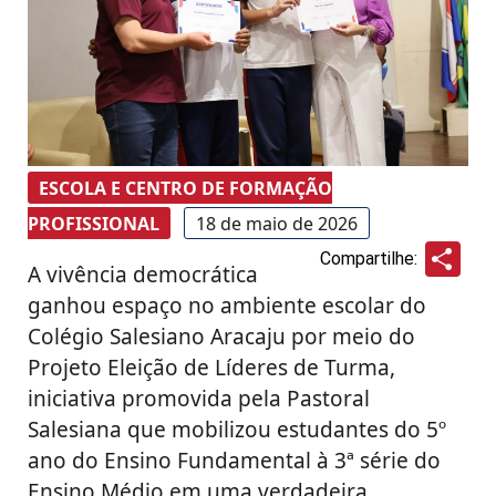
ESCOLA E CENTRO DE FORMAÇÃO
PROFISSIONAL
18 de maio de 2026
Sha
Compartilhe:
A vivência democrática
ganhou espaço no ambiente escolar do
Colégio Salesiano Aracaju por meio do
Projeto Eleição de Líderes de Turma,
iniciativa promovida pela Pastoral
Salesiana que mobilizou estudantes do 5º
ano do Ensino Fundamental à 3ª série do
Ensino Médio em uma verdadeira