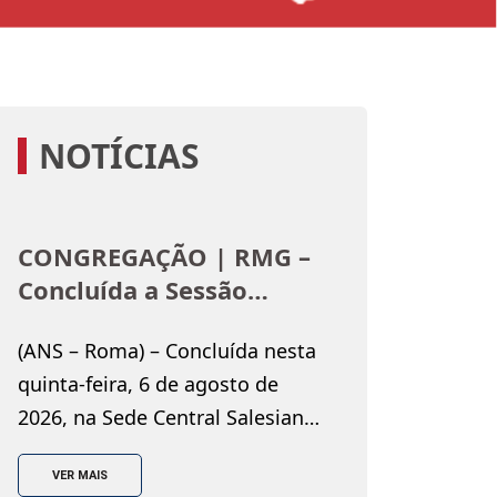
NOTÍCIAS
CONGREGAÇÃO | RMG –
Concluída a Sessão
Plenária de Verão do
(ANS – Roma) – Concluída nesta
Conselho Geral: o convite
quinta-feira, 6 de agosto de
do Reitor-Mor a escolher
2026, na Sede Central Salesiana
“o caminho de Neemias”
de Roma, a Sessão Plenária de
VER MAIS
Verão do Conselho Geral,