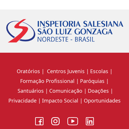
Oratórios
Centros Juvenis
Escolas
Formação Profissional
Paróquias
Santuários
Comunicação
Doações
Privacidade
Impacto Social
Oportunidades