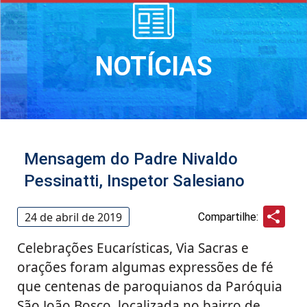
NOTÍCIAS
Mensagem do Padre Nivaldo
Pessinatti, Inspetor Salesiano
Sha
24 de abril de 2019
Compartilhe:
Celebrações Eucarísticas, Via Sacras e
orações foram algumas expressões de fé
que centenas de paroquianos da Paróquia
São João Bosco, localizada no bairro de