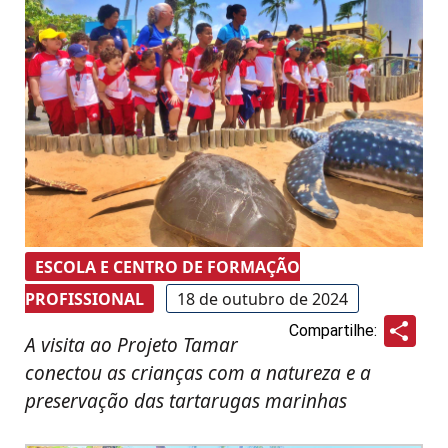
ESCOLA E CENTRO DE FORMAÇÃO
PROFISSIONAL
18 de outubro de 2024
Sha
Compartilhe:
A visita ao Projeto Tamar
conectou as crianças com a natureza e a
preservação das tartarugas marinhas