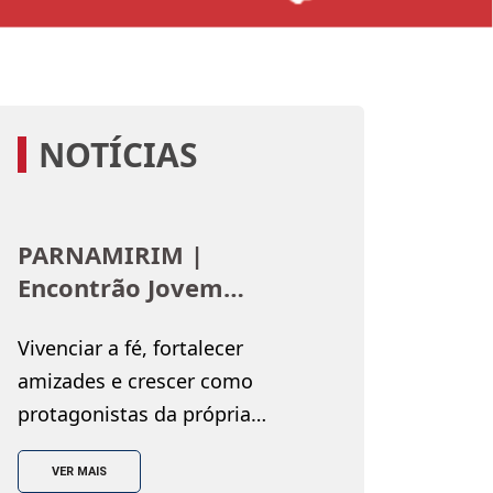
NOTÍCIAS
PARNAMIRIM |
Encontrão Jovem
fortalece a fé e o
Vivenciar a fé, fortalecer
protagonismo da
amizades e crescer como
juventude salesiana
protagonistas da própria
história. Esses foram alguns dos
VER MAIS
objetivos do Encontrão Jovem