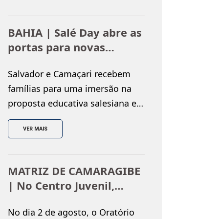
do Colégio Salesiano Dom
Bosco, realizado nos dias 25 e 26
BAHIA | Salé Day abre as
de julho, reunindo monitores e
portas para novas
encontristas em uma
famílias
programação repleta de
Salvador e Camaçari recebem
espiritualidade, partilha e
famílias para uma imersão na
integração. Ao longo dos dois
proposta educativa salesiana e
dias, os participantes
no lançamento da Campanha de
vivenciaram momentos […]
VER MAIS
Matrículas 2027 O Salé Day é o
momento em que os Salesianos
Bahia recebem de portas
MATRIZ DE CAMARAGIBE
abertas às famílias que desejam
| No Centro Juvenil,
conhecer de perto a proposta
realizada a Copa
educativa salesiana. Em 2027, o
No dia 2 de agosto, o Oratório
Oratoriana