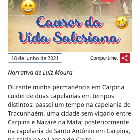
Sha
18 de junho de 2021
Compartilhe:
Narrativa de Luiz Moura
Durante minha permanência em Carpina,
cuidei de duas capelanias em tempos
distintos: passei um tempo na capelania de
Tracunhaém, uma cidade sem vigário entre
Carpina e Nazaré da Mata; posteriormente
na capelania de Santo Antônio em Carpina,
na saída para Lagoa do Carro.