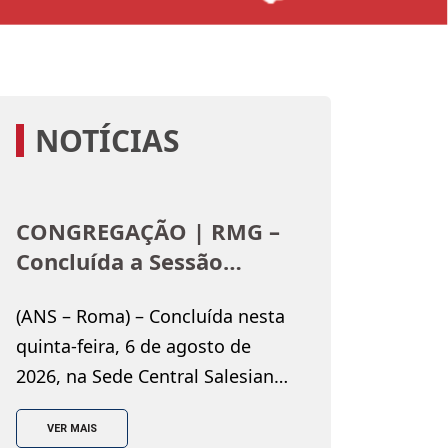
NOTÍCIAS
CONGREGAÇÃO | RMG –
Concluída a Sessão
Plenária de Verão do
(ANS – Roma) – Concluída nesta
Conselho Geral: o convite
quinta-feira, 6 de agosto de
do Reitor-Mor a escolher
2026, na Sede Central Salesiana
“o caminho de Neemias”
de Roma, a Sessão Plenária de
VER MAIS
Verão do Conselho Geral,