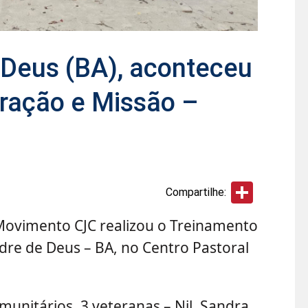
Deus (BA), aconteceu
ração e Missão –
Share
Compartilhe:
 Movimento CJC realizou o Treinamento
re de Deus – BA, no Centro Pastoral
munitários, 3 veteranas – Nil, Sandra