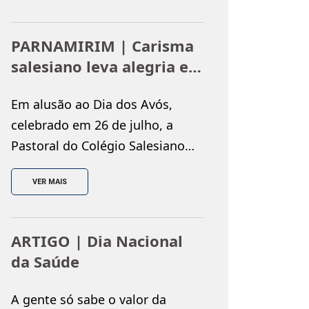
culturais e educativas. Como
parte das ações de incentivo à
PARNAMIRIM | Carisma
leitura dos estudantes, o
salesiano leva alegria e
Colégio Salesiano promoveu, no
solidariedade ao
dia 31 de julho, a
Em alusão ao Dia dos Avós,
Instituto Juvino Barreto
atividade “Viajando na
celebrado em 26 de julho, a
Literatura”, levando os alunos do
Pastoral do Colégio Salesiano
1º ao 4º […]
Dom Bosco promoveu uma
VER MAIS
visita ao Instituto Juvino
Barreto, proporcionando uma
tarde marcada pelo
ARTIGO | Dia Nacional
acolhimento, pela solidariedade
da Saúde
e pela convivência entre
gerações. A ação reuniu
A gente só sabe o valor da