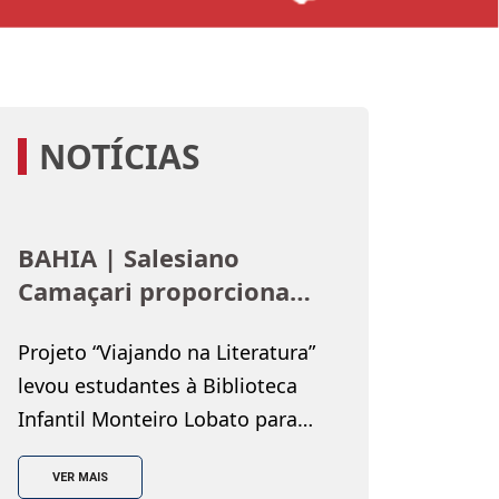
NOTÍCIAS
BAHIA | Salesiano
Camaçari proporciona
imersão no universo dos
Projeto “Viajando na Literatura”
livros para estudantes
levou estudantes à Biblioteca
Infantil Monteiro Lobato para
uma imersão no universo dos
VER MAIS
livros, por meio de experiências