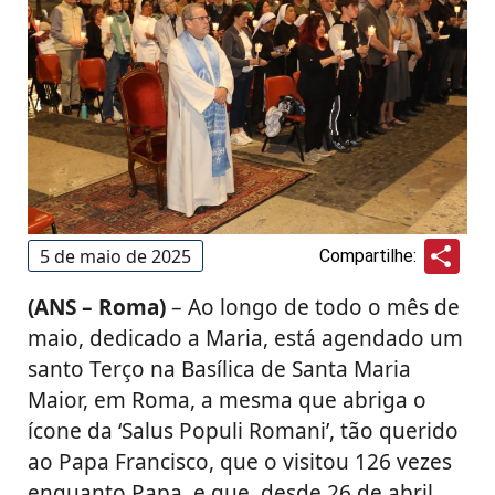
Sha
5 de maio de 2025
Compartilhe:
(ANS – Roma)
– Ao longo de todo o mês de
maio, dedicado a Maria, está agendado um
santo Terço na Basílica de Santa Maria
Maior, em Roma, a mesma que abriga o
ícone da ‘Salus Populi Romani’, tão querido
ao Papa Francisco, que o visitou 126 vezes
enquanto Papa, e que, desde 26 de abril,