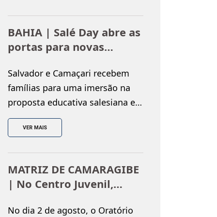
do Colégio Salesiano Dom
Bosco, realizado nos dias 25 e 26
BAHIA | Salé Day abre as
de julho, reunindo monitores e
portas para novas
encontristas em uma
famílias
programação repleta de
Salvador e Camaçari recebem
espiritualidade, partilha e
famílias para uma imersão na
integração. Ao longo dos dois
proposta educativa salesiana e
dias, os participantes
no lançamento da Campanha de
vivenciaram momentos […]
VER MAIS
Matrículas 2027 O Salé Day é o
momento em que os Salesianos
Bahia recebem de portas
MATRIZ DE CAMARAGIBE
abertas às famílias que desejam
| No Centro Juvenil,
conhecer de perto a proposta
realizada a Copa
educativa salesiana. Em 2027, o
No dia 2 de agosto, o Oratório
Oratoriana