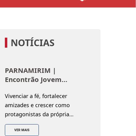
NOTÍCIAS
PARNAMIRIM |
Encontrão Jovem
fortalece a fé e o
Vivenciar a fé, fortalecer
protagonismo da
amizades e crescer como
juventude salesiana
protagonistas da própria
história. Esses foram alguns dos
VER MAIS
objetivos do Encontrão Jovem