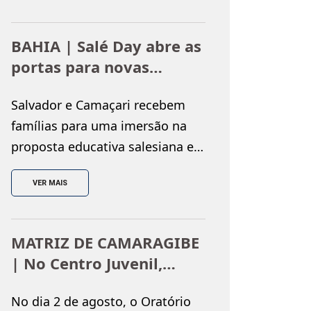
do Colégio Salesiano Dom
Bosco, realizado nos dias 25 e 26
BAHIA | Salé Day abre as
de julho, reunindo monitores e
portas para novas
encontristas em uma
famílias
programação repleta de
Salvador e Camaçari recebem
espiritualidade, partilha e
famílias para uma imersão na
integração. Ao longo dos dois
proposta educativa salesiana e
dias, os participantes
no lançamento da Campanha de
vivenciaram momentos […]
VER MAIS
Matrículas 2027 O Salé Day é o
momento em que os Salesianos
Bahia recebem de portas
MATRIZ DE CAMARAGIBE
abertas às famílias que desejam
| No Centro Juvenil,
conhecer de perto a proposta
realizada a Copa
educativa salesiana. Em 2027, o
No dia 2 de agosto, o Oratório
Oratoriana