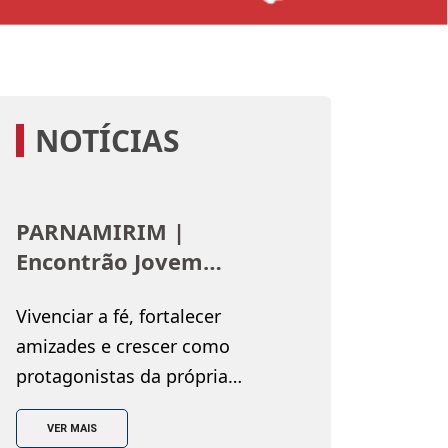
NOTÍCIAS
PARNAMIRIM |
Encontrão Jovem
fortalece a fé e o
Vivenciar a fé, fortalecer
protagonismo da
amizades e crescer como
juventude salesiana
protagonistas da própria
história. Esses foram alguns dos
VER MAIS
objetivos do Encontrão Jovem