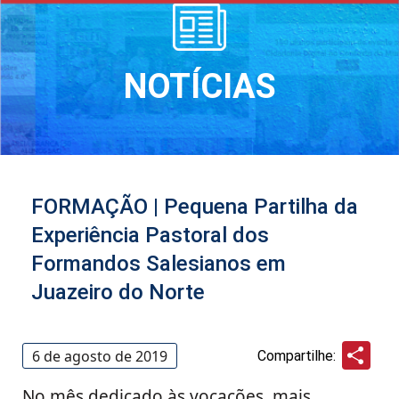
NOTÍCIAS
FORMAÇÃO | Pequena Partilha da
Experiência Pastoral dos
Formandos Salesianos em
Juazeiro do Norte
Sha
6 de agosto de 2019
Compartilhe:
No mês dedicado às vocações, mais