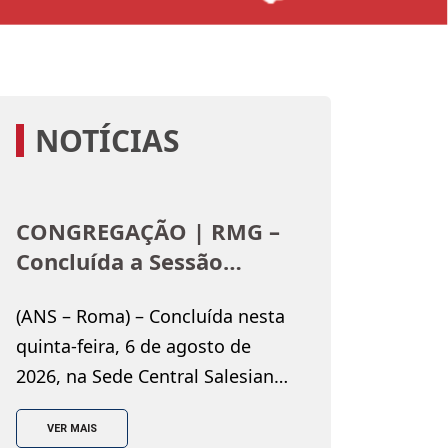
NOTÍCIAS
CONGREGAÇÃO | RMG –
Concluída a Sessão
Plenária de Verão do
(ANS – Roma) – Concluída nesta
Conselho Geral: o convite
quinta-feira, 6 de agosto de
do Reitor-Mor a escolher
2026, na Sede Central Salesiana
“o caminho de Neemias”
de Roma, a Sessão Plenária de
VER MAIS
Verão do Conselho Geral,