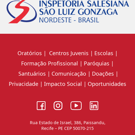
Oratórios
Centros Juvenis
Escolas
Formação Profissional
Paróquias
Santuários
Comunicação
Doações
Privacidade
Impacto Social
Oportunidades
Rua Estado de Israel, 386, Paissandu,
Recife – PE CEP 50070-215