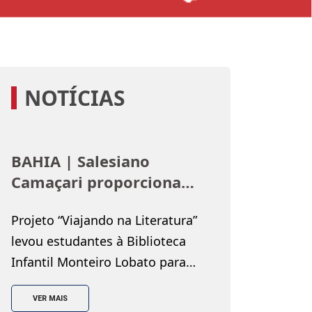
NOTÍCIAS
BAHIA | Salesiano
Camaçari proporciona
imersão no universo dos
Projeto “Viajando na Literatura”
livros para estudantes
levou estudantes à Biblioteca
Infantil Monteiro Lobato para
uma imersão no universo dos
VER MAIS
livros, por meio de experiências