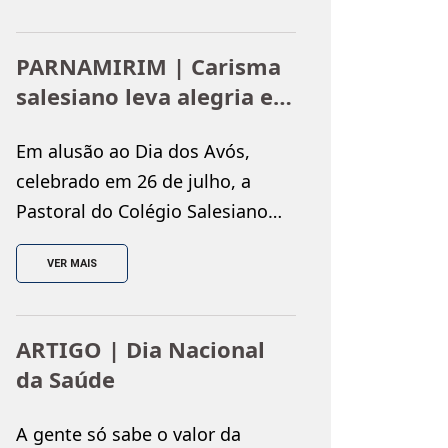
culturais e educativas. Como
parte das ações de incentivo à
PARNAMIRIM | Carisma
leitura dos estudantes, o
salesiano leva alegria e
Colégio Salesiano promoveu, no
solidariedade ao
dia 31 de julho, a
Em alusão ao Dia dos Avós,
Instituto Juvino Barreto
atividade “Viajando na
celebrado em 26 de julho, a
Literatura”, levando os alunos do
Pastoral do Colégio Salesiano
1º ao 4º […]
Dom Bosco promoveu uma
VER MAIS
visita ao Instituto Juvino
Barreto, proporcionando uma
tarde marcada pelo
ARTIGO | Dia Nacional
acolhimento, pela solidariedade
da Saúde
e pela convivência entre
gerações. A ação reuniu
A gente só sabe o valor da