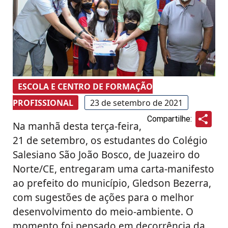
ESCOLA E CENTRO DE FORMAÇÃO
PROFISSIONAL
23 de setembro de 2021
Sha
Compartilhe:
Na manhã desta terça-feira,
21 de setembro, os estudantes do Colégio
Salesiano São João Bosco, de Juazeiro do
Norte/CE, entregaram uma carta-manifesto
ao prefeito do município, Gledson Bezerra,
com sugestões de ações para o melhor
desenvolvimento do meio-ambiente. O
momento foi pensado em decorrência da