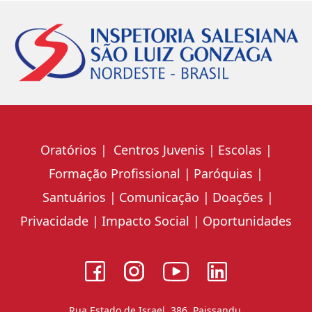
Oratórios
Centros Juvenis
Escolas
Formação Profissional
Paróquias
Santuários
Comunicação
Doações
Privacidade
Impacto Social
Oportunidades
Rua Estado de Israel, 386, Paissandu,