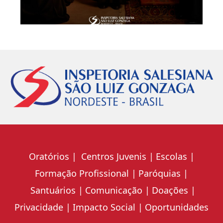
Oratórios
Centros Juvenis
Escolas
Formação Profissional
Paróquias
Santuários
Comunicação
Doações
Privacidade
Impacto Social
Oportunidades