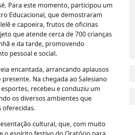
osé. Para este momento, participou um
ntro Educacional, que demostraram
lê e capoeira, frutos de oficinas
ojeto que atende cerca de 700 crianças
anhã e da tarde, promovendo
o pessoal e social.
ateia encantada, arrancando aplausos
o presente. Na chegada ao Salesiano
e esportes, recebeu e conduziu um
ando os diversos ambientes que
 oferecidas.
esentação cultural, que, com muito
 e o espírito festivo do Oratório para