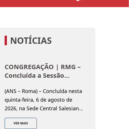
NOTÍCIAS
CONGREGAÇÃO | RMG –
Concluída a Sessão
Plenária de Verão do
(ANS – Roma) – Concluída nesta
Conselho Geral: o convite
quinta-feira, 6 de agosto de
do Reitor-Mor a escolher
2026, na Sede Central Salesiana
“o caminho de Neemias”
de Roma, a Sessão Plenária de
VER MAIS
Verão do Conselho Geral,