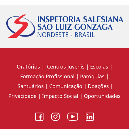
Oratórios
Centros Juvenis
Escolas
Formação Profissional
Paróquias
Santuários
Comunicação
Doações
Privacidade
Impacto Social
Oportunidades