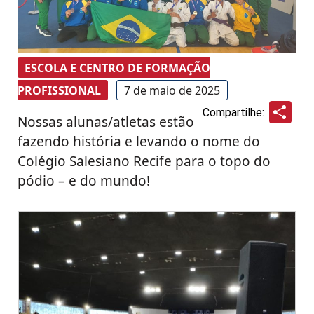
ESCOLA E CENTRO DE FORMAÇÃO
PROFISSIONAL
7 de maio de 2025
Sha
Compartilhe:
Nossas alunas/atletas estão
fazendo história e levando o nome do
Colégio Salesiano Recife para o topo do
pódio – e do mundo!