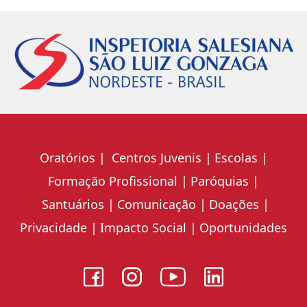
Oratórios
Centros Juvenis
Escolas
Formação Profissional
Paróquias
Santuários
Comunicação
Doações
Privacidade
Impacto Social
Oportunidades