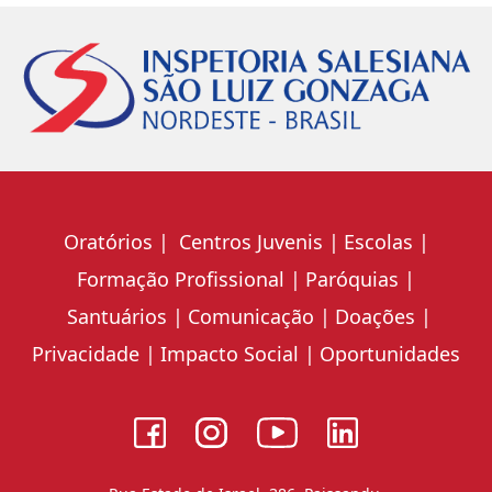
Oratórios
Centros Juvenis
Escolas
Formação Profissional
Paróquias
Santuários
Comunicação
Doações
Privacidade
Impacto Social
Oportunidades