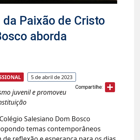
 da Paixão de Cristo
Bosco aborda
SSIONAL
5 de abril de 2023
Share
Compartilhe:
smo juvenil e promoveu
nstituição
 Colégio Salesiano Dom Bosco
, propondo temas contemporâneos
de reflexão e esperança para os dias