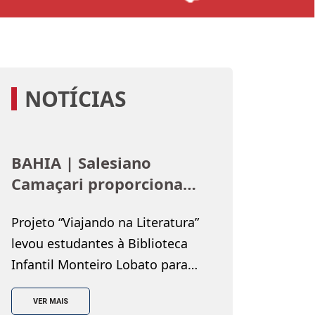
NOTÍCIAS
BAHIA | Salesiano
Camaçari proporciona
imersão no universo dos
Projeto “Viajando na Literatura”
livros para estudantes
levou estudantes à Biblioteca
Infantil Monteiro Lobato para
uma imersão no universo dos
VER MAIS
livros, por meio de experiências