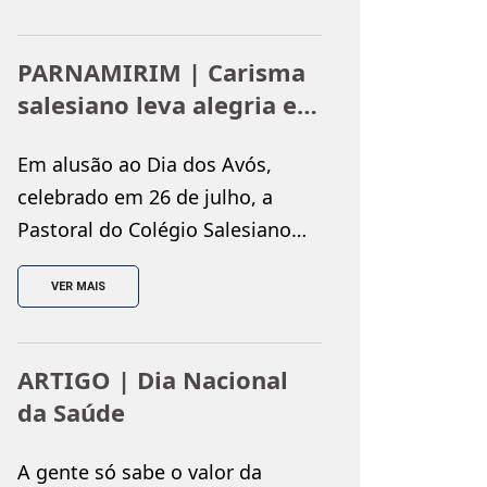
culturais e educativas. Como
parte das ações de incentivo à
PARNAMIRIM | Carisma
leitura dos estudantes, o
salesiano leva alegria e
Colégio Salesiano promoveu, no
solidariedade ao
dia 31 de julho, a
Em alusão ao Dia dos Avós,
Instituto Juvino Barreto
atividade “Viajando na
celebrado em 26 de julho, a
Literatura”, levando os alunos do
Pastoral do Colégio Salesiano
1º ao 4º […]
Dom Bosco promoveu uma
VER MAIS
visita ao Instituto Juvino
Barreto, proporcionando uma
tarde marcada pelo
ARTIGO | Dia Nacional
acolhimento, pela solidariedade
da Saúde
e pela convivência entre
gerações. A ação reuniu
A gente só sabe o valor da