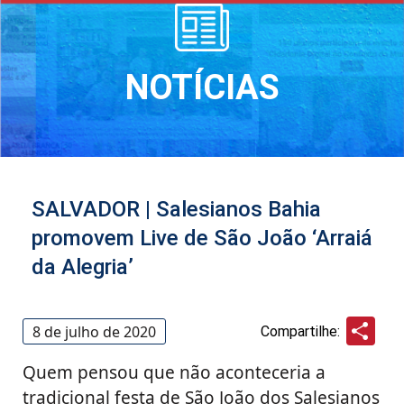
NOTÍCIAS
SALVADOR | Salesianos Bahia
promovem Live de São João ‘Arraiá
da Alegria’
Sha
8 de julho de 2020
Compartilhe:
Quem pensou que não aconteceria a
tradicional festa de São João dos Salesianos