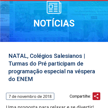
NOTÍCIAS
NATAL, Colégios Salesianos |
Turmas do Pré participam de
programação especial na véspera
do ENEM
Sha
7 de novembro de 2018
Compartilhe:
Uma proposta para relaxar e se divertir!