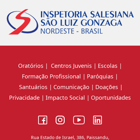
Oratórios
Centros Juvenis
Escolas
Formação Profissional
Paróquias
Santuários
Comunicação
Doações
Privacidade
Impacto Social
Oportunidades
Rua Estado de Israel, 386, Paissandu,