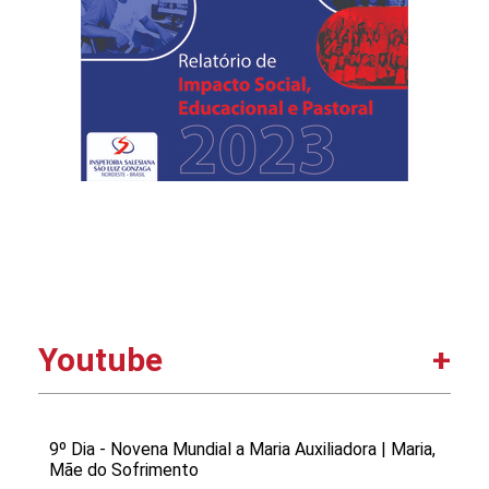
amor ao mistério da Eucaristia, ajudando
a Igreja a viver mais intensamente a
centralidade do altar e da presença real
de Cristo. Rendemos graças a Deus por
estes irmãos que, com disponibilidade e
espírito salesiano, colocam-se a serviço
da Igreja e da missão de Dom Bosco,
caminhando com generosidade rumo ao
sacerdócio. Por Comunicação -
Teologado Salesiano
Youtube
9º Dia - Novena Mundial a Maria Auxiliadora | Maria,
Mãe do Sofrimento