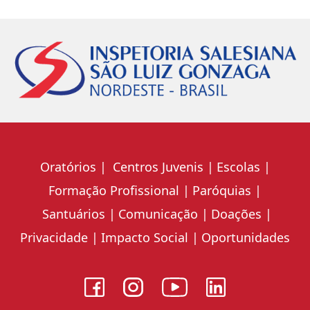
Oratórios
Centros Juvenis
Escolas
Formação Profissional
Paróquias
Santuários
Comunicação
Doações
Privacidade
Impacto Social
Oportunidades