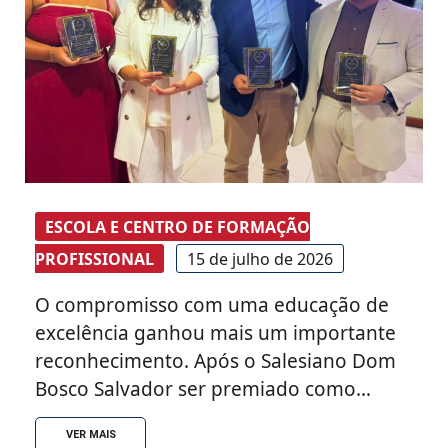
ESCOLA E CENTRO DE FORMAÇÃO
PROFISSIONAL
15 de julho de 2026
O compromisso com uma educação de
excelência ganhou mais um importante
reconhecimento. Após o Salesiano Dom
Bosco Salvador ser premiado como
Melhor Escola na 1ª edição do Prêmio
VER MAIS
Personalidades da Bahia 2026, agora foi