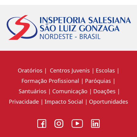
Oratórios
Centros Juvenis
Escolas
Formação Profissional
Paróquias
Santuários
Comunicação
Doações
Privacidade
Impacto Social
Oportunidades