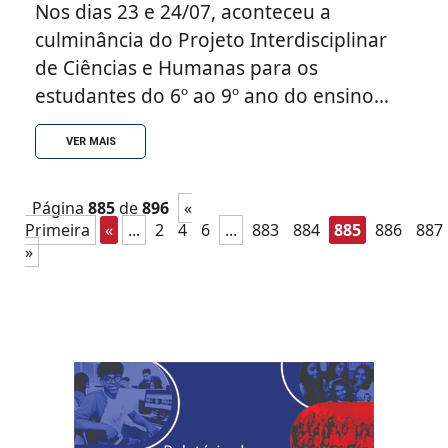
Nos dias 23 e 24/07, aconteceu a
culminância do Projeto Interdisciplinar
de Ciências e Humanas para os
estudantes do 6º ao 9º ano do ensino
fundamental 2 do Colégio Salesiano do
VER MAIS
Salvador (Nazaré). Uma série de
atividades fizeram parte da
programação. No primeiro dia, os
Página
885
de
896
«
Primeira
«
...
2
4
6
...
883
884
885
886
887
estudantes participaram de uma oficina
»
de contos e brincadeiras, mesa redonda
sobre o enfretamento da intolerância
religiosa, além de um bate-papo sobre
violência contra a mulher e LGBT fobia. O
segundo dia contou com a presença dos
repentistas Paraíba da Viola e Zé
Rodrigues. Houve ainda socialização dos