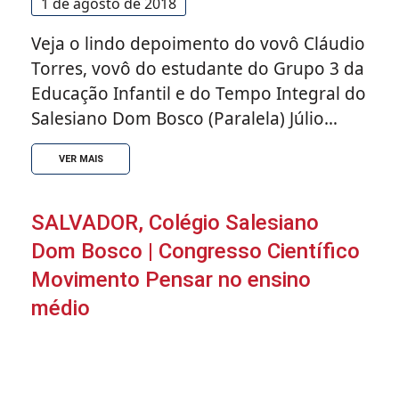
1 de agosto de 2018
Veja o lindo depoimento do vovô Cláudio
Torres, vovô do estudante do Grupo 3 da
Educação Infantil e do Tempo Integral do
Salesiano Dom Bosco (Paralela) Júlio
Torres, sobre as celebrações que
VER MAIS
aconteceram no colégio em honra ao dia
dos avós. Escreve: “família, hoje (27/07),
eu tive uma experiência incrível. Pela
SALVADOR, Colégio Salesiano
manhã, bem cedinho, pude traduzir, de
Dom Bosco | Congresso Científico
vez, o significado da palavra carinho.
Movimento Pensar no ensino
Carinho foi o que recebi de Júlio, na
médio
forma de um abraço afetuoso, ao entrar
na sua sala de aula para participar das
homenagens pelo dia do vovô e da vovó
no Salesiano. Leitura, confraternização,