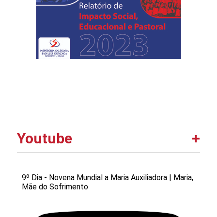
uva a partir da ótica da Geografia. À
tarde, o fundamental I, com a disciplina
de artes, finalizou a exposição temática
com pinturas em telas dos símbolos
judaicos, alimentos de origem judaica e a
cultura da uva. Posteriormente, o 4º e 5º
ano apresentaram as maquetes sobre
Jerusalém e o relevo da Galácia. Por
Rebeka Cecília
Youtube
9º Dia - Novena Mundial a Maria Auxiliadora | Maria,
Mãe do Sofrimento