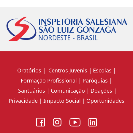
Oratórios
Centros Juvenis
Escolas
Formação Profissional
Paróquias
Santuários
Comunicação
Doações
Privacidade
Impacto Social
Oportunidades