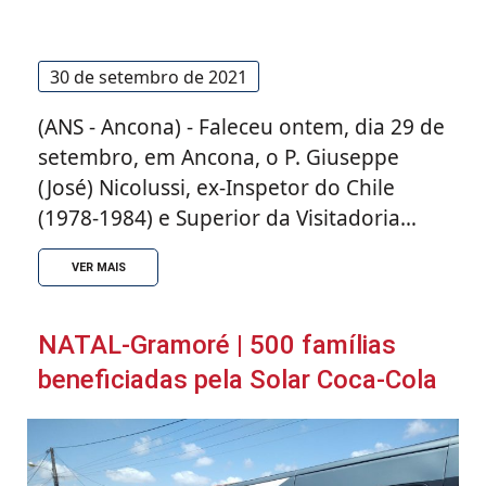
30 de setembro de 2021
(ANS - Ancona) - Faleceu ontem, dia 29 de
setembro, em Ancona, o P. Giuseppe
(José) Nicolussi, ex-Inspetor do Chile
(1978-1984) e Superior da Visitadoria
"Maria Sede della Sapienza" da
VER MAIS
Universidade Pontifícia Salesiana (UPS)
de Roma (2002-2008), bem como
Conselheiro Geral para a Formação por
NATAL-Gramoré | 500 famílias
dois mandatos (1990-2002). “O P.
beneficiadas pela Solar Coca-Cola
Nicolussi foi um homem de grande fé e
humanidade, salesiano e religioso
exemplar, que deu uma contribuição